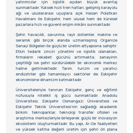
yatırımcılar için lojistik açıdan büyük avantaj
sunmaktadır. Yüksek hızlı tren hatları, gelişmiş karayolu
ağı ve uluslararası uçuşlara açık Hasan Polatkan
Havalimanı ile Eskişehir, hem ulusal hem de küresel
pazarlara hızlı ve güvenli erişim imkânı sunmaktadır.
Şehir, havacılık, savunma, raylı sistemler, makine ve
seramik gibi birçok alanda uzmanlaşmış Organize
Sanayi Bölgeleri ile güçlü bir üretim altyapısına sahiptir.
Etkin tedarik zinciri yönetimi ve lojistik olanakları,
firmaların rekabet gücünü artırmakta; sanayinin
çeşitliliği ise şehri sürdürülebilir bir ekonomik merkez
haline getirmektedir. Tarım, turizm ve yaratıcı
endüstriler gibi tamamlayıcı sektörler de Eskişehir
ekonomisine dinamizm katmaktadır.
Üniversiteleriyle tanınan Eskişehir, genç ve eğitimli
nüfusuyla nitelikli iş gücü sunmaktadır. Anadolu
Üniversitesi, Eskişehir Osmangazi Üniversitesi ve
Eskişehir Teknik Üniversitesi’nin sağladığı akademik
birikim; teknoparklar, teknoloji transfer ofisleri ve
araştırma merkezleriyle birleşerek güçlü bir inovasyon
ekosistemi oluşturmaktadır. Bu yapı, Ar-Ge faaliyetleri
ve yüksek katma değerli üretim için şehri ön plana