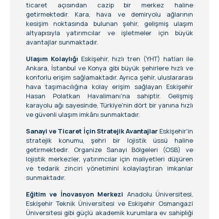
ticaret açısından cazip bir merkez haline
getirmektedir. Kara, hava ve demiryolu ağlarının
kesişim noktasında bulunan şehir, gelişmiş ulaşım
altyapısıyla yatırımcılar ve işletmeler için büyük
avantajlar sunmaktadır.
Ulaşım Kolaylığı
Eskişehir, hızlı tren (YHT) hatları ile
Ankara, İstanbul ve Konya gibi büyük şehirlere hızlı ve
konforlu erişim sağlamaktadır. Ayrıca şehir, uluslararası
hava taşımacılığına kolay erişim sağlayan Eskişehir
Hasan Polatkan Havalimanı'na sahiptir. Gelişmiş
karayolu ağı sayesinde, Türkiye'nin dört bir yanına hızlı
ve güvenli ulaşım imkânı sunmaktadır.
Sanayi ve Ticaret İçin Stratejik Avantajlar
Eskişehir'in
stratejik konumu, şehri bir lojistik üssü haline
getirmektedir. Organize Sanayi Bölgeleri (OSB) ve
lojistik merkezler, yatırımcılar için maliyetleri düşüren
ve tedarik zinciri yönetimini kolaylaştıran imkanlar
sunmaktadır.
Eğitim ve İnovasyon Merkezi
Anadolu Üniversitesi,
Eskişehir Teknik Üniversitesi ve Eskişehir Osmangazi
Üniversitesi gibi güçlü akademik kurumlara ev sahipliği