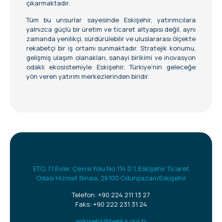
çıkarmaktadır.
Tüm bu unsurlar sayesinde Eskişehir, yatırımcılara
yalnızca güçlü bir üretim ve ticaret altyapısı değil, aynı
zamanda yenilikçi, sürdürülebilir ve uluslararası ölçekte
rekabetçi bir iş ortamı sunmaktadır. Stratejik konumu,
gelişmiş ulaşım olanakları, sanayi birikimi ve inovasyon
odaklı ekosistemiyle Eskişehir, Türkiye’nin geleceğe
yön veren yatırım merkezlerinden biridir.
ETO, 71 Evler, Çevre Yolu No:114 D:1, Eskişehir Ticaret
Odası Hizmet Binası, 26100 Odunpazarı/Eskişehir
Telefon:
+90 224 211 13 27
Faks: +90 222 231 31 24
eskisehir@bebka.org.tr